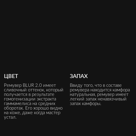
ЦВЕТ
ЗАПАХ
Ремувер BLUR 2.0 имеет
Ввиду того, что в составе
сливочный оттенок, который
ремувера находится камфора
получается в результате
натуральная, ремувер имеет
гомогенизации экстракта
легкий запах ненавязчивый
гаммамелиса на средних
запах камфоры.
оборотах. Его хорошо видно
на коже, даже когда мастер
устал.