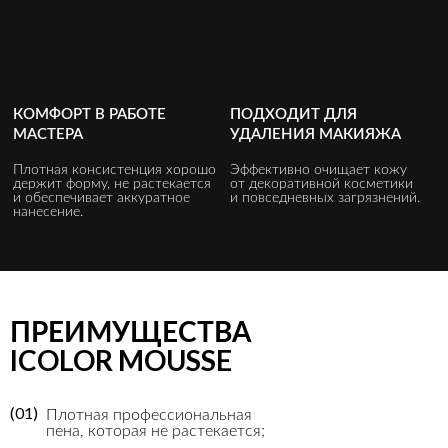
КОМФОРТ В РАБОТЕ
ПОДХОДИТ ДЛЯ
МАСТЕРА
УДАЛЕНИЯ МАКИЯЖА
Плотная консистенция хорошо
Эффективно очищает кожу
держит форму, не растекается
от декоративной косметики
и обеспечивает аккуратное
и повседневных загрязнений.
нанесение.
ПРЕИМУЩЕСТВА
ICOLOR MOUSSE
(01)
Плотная профессиональная
пена, которая не растекается;