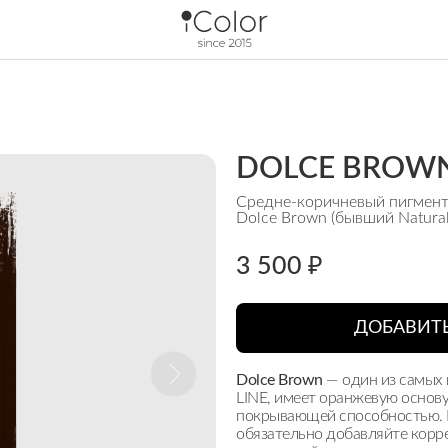
DOLCE BROWN
Средне-коричневый пигмент
Dolce Brown (бывший Natura
3 500 ₽
ДОБАВИТЬ
Dolce Brown
— один из самых
LINE, имеет оранжевую основ
покрывающей способностью. П
обязательно добавляйте кор