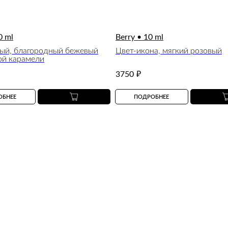
0 ml
Berry • 10 ml
ый, благородный бежевый
Цвет-икона, мягкий розовый
ой карамели
3750
₽
ОБНЕЕ
ПОДРОБНЕЕ