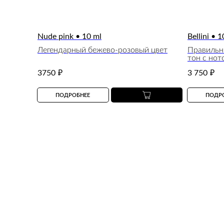
Nude pink • 10 ml
Bellini • 1
Легендарный бежево-розовый цвет
Правильн
тон с нот
3750
₽
3 750
₽
ПОДРОБНЕЕ
ПОДР