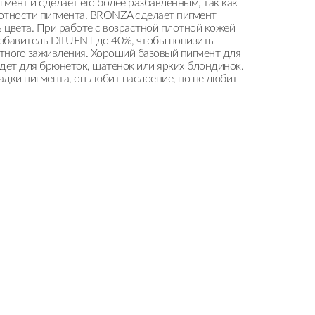
гмент и сделает его более разбавленным, так как
тности пигмента. BRONZA сделает пигмент
ь цвета. При работе с возрастной плотной кожей
азбавитель DILUENT до 40%, чтобы понизить
тного заживления. Хороший базовый пигмент для
дет для брюнеток, шатенок или ярких блондинок.
дки пигмента, он любит наслоение, но не любит