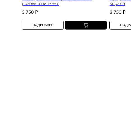
розовый пигмент
коралл
3 750
₽
3 750
₽
ПОДРОБНЕЕ
ПОДР