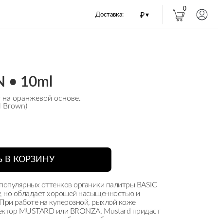
0
Доставка:
₽
▾
 • 10ml
 на оранжевой основе.
l Brown)
 В КОРЗИНУ
 популярных оттенков органики палитры BASIC
у, но обладает хорошей насыщенностью и
ри работе на куперозной, рыхлой коже
ректор MUSTARD или BRONZA. Mustard придаст