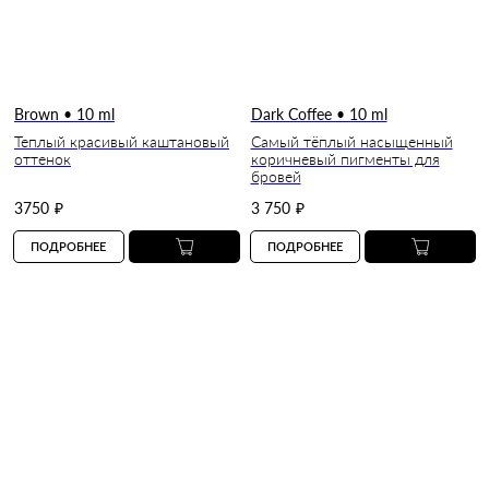
Brown • 10 ml
Dark Coffee • 10 ml
Теплый красивый каштановый
Самый тёплый насыщенный
оттенок
коричневый пигменты для
бровей
3750
₽
3 750
₽
ПОДРОБНЕЕ
ПОДРОБНЕЕ