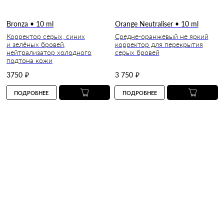
Bronza • 10 ml
Orange Neutraliser • 10 ml
Корректор серых, синих
Средне-оранжевый не яркий
и зелёных бровей,
корректор для перекрытия
нейтрализатор холодного
серых бровей
подтона кожи
3750
₽
3 750
₽
ПОДРОБНЕЕ
ПОДРОБНЕЕ