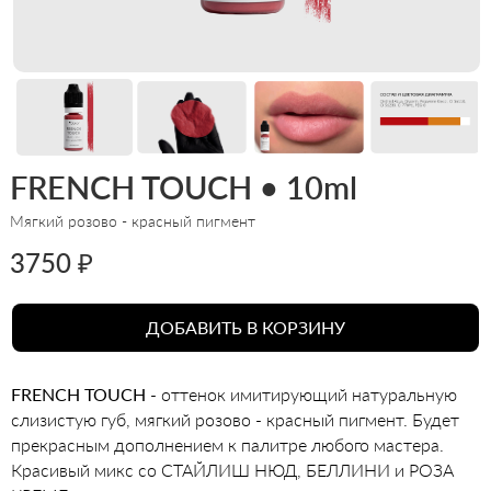
FRENCH TOUCH • 10ml
Мягкий розово - красный пигмент
3750 ₽
ДОБАВИТЬ В КОРЗИНУ
FRENCH TOUCH
- оттенок имитирующий натуральную
FRENCH TOUCH
- оттенок имитирующий натуральную
слизистую губ, мягкий розово - красный пигмент. Будет
слизистую губ, мягкий розово - красный пигмент. Будет
прекрасным дополнением к палитре любого мастера. Красивый
прекрасным дополнением к палитре любого мастера.
микс со СТАЙЛИШ НЮД, БЕЛЛИНИ и РОЗА КРЕМЕ
Красивый микс со СТАЙЛИШ НЮД, БЕЛЛИНИ и РОЗА