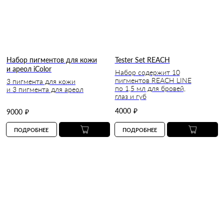
Набор пигментов для кожи
Tester Set REACH
и ареол iColor
Набор содержит 10
пигментов REACH LINE
3 пигмента для кожи
по 1,5 мл для бровей,
и 3 пигмента для ареол
глаз и губ
4000
₽
9000
₽
ПОДРОБНЕЕ
ПОДРОБНЕЕ