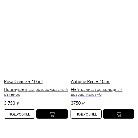
Rosa Créme • 10 ml
Antique Red • 10 ml
Приглушенный розово-красный
Нейтрализатор холодных
оттенок
возрастных губ
3 750
₽
3750
₽
ПОДРОБНЕЕ
ПОДРОБНЕЕ