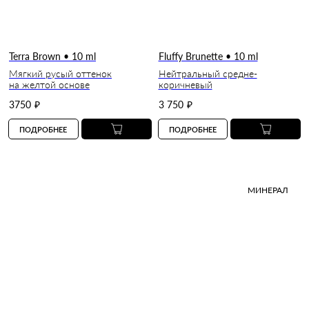
Terra Brown • 10 ml
Fluffy Brunette • 10 ml
Мягкий русый оттенок
Нейтральный средне-
на желтой основе
коричневый
3750
₽
3 750
₽
ПОДРОБНЕЕ
ПОДРОБНЕЕ
МИНЕРАЛ