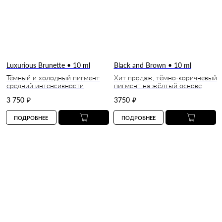
Luxurious Brunette • 10 ml
Black and Brown • 10 ml
Тёмный и холодный пигмент
Хит продаж, тёмно-коричневый
средний интенсивности
пигмент на жёлтый основе
3 750
₽
3750
₽
ПОДРОБНЕЕ
ПОДРОБНЕЕ