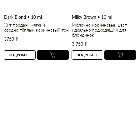
Dark Blond • 10 ml
Milky Brown • 10 ml
Хит продаж, мягкий
Молочно-коричневый цвет,
средне-тёплый коричневый тон
идеально подходящий для
блондинок
3750
₽
3 750
₽
ПОДРОБНЕЕ
ПОДРОБНЕЕ