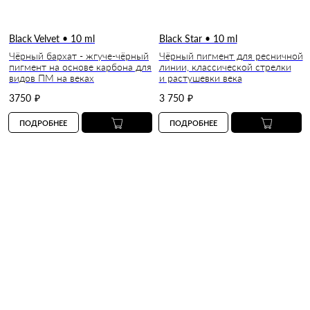
Black Velvet • 10 ml
Black Star • 10 ml
Чёрный бархат - жгуче-чёрный
Чёрный пигмент для ресничной
пигмент на основе карбона для
линии, классической стрелки
видов ПМ на веках
и растушевки века
3750
₽
3 750
₽
ПОДРОБНЕЕ
ПОДРОБНЕЕ