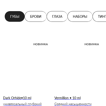
ГУБЫ
БРОВИ
ГЛАЗА
НАБОРЫ
ТИН
НОВИНКА
НОВИНКА
Dark Orhide•10 ml
Vermillion • 10 ml
универсальный глубокий
Средний насыщенности