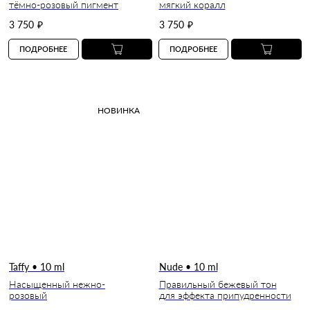
тёмно-розовый пигмент
мягкий коралл
3 750
₽
3 750
₽
ПОДРОБНЕЕ
ПОДРОБНЕЕ
НОВИНКА
Taffy • 10 ml
Nude • 10 ml
Насыщенный нежно-
Правильный бежевый тон
розовый
для эффекта припудренности