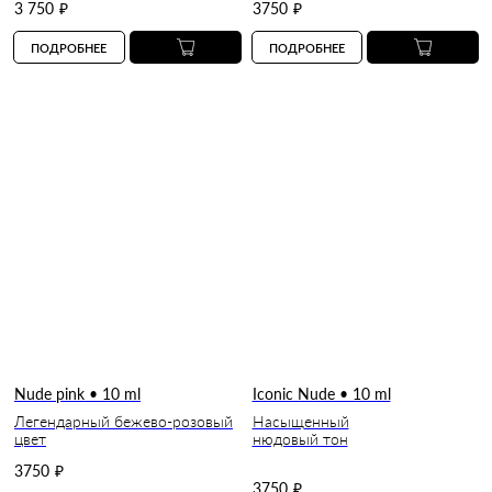
3 750
₽
3750
₽
ПОДРОБНЕЕ
ПОДРОБНЕЕ
Nude pink • 10 ml
Iconic Nude • 10 ml
Легендарный бежево-розовый
Насыщенный
цвет
нюдовый тон
3750
₽
3750
₽