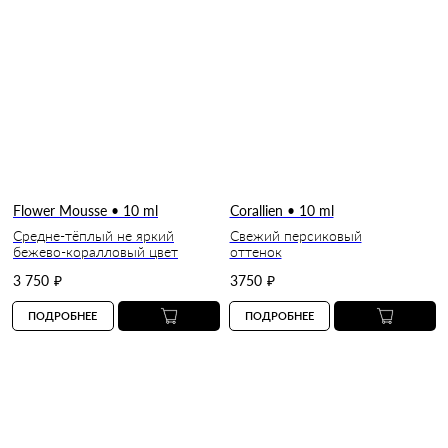
Flower Mousse • 10 ml
Corallien • 10 ml
Средне-тёплый не яркий
Свежий персиковый
бежево-коралловый цвет
оттенок
3 750
₽
3750
₽
ПОДРОБНЕЕ
ПОДРОБНЕЕ